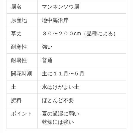
属名
マンネンソウ属
原産地
地中海沿岸
草丈
３０〜２００cm（品種による）
耐寒性
強い
耐暑性
普通
開花時期
主に１１月〜５月
土
水はけがよい土
肥料
ほとんど不要
ポイント
夏の過湿に弱い
乾燥には強い