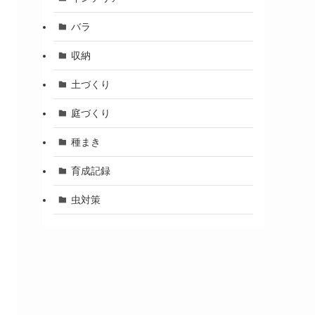
バラ
収納
土づくり
庭づくり
種まき
育成記録
虫対策