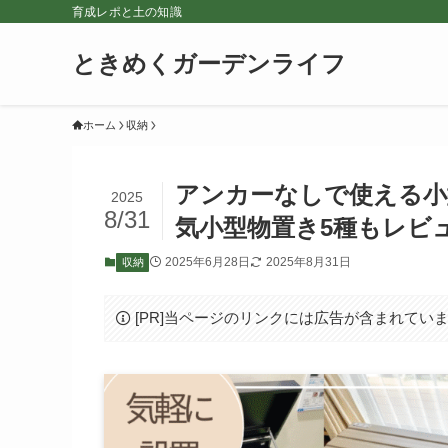
育成レポと土の知識
ときめくガーデンライフ
ホーム
収納
アンカーなしで使える小
2025
8/31
気小型物置き5種もレビ
2025年6月28日
2025年8月31日
収納
[PR]当ページのリンクには広告が含まれてい