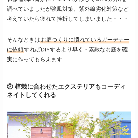
調べていましたが強風対策、紫外線劣化対策など
考えていたら疲れて挫折してしまいました・・・
そんなときは
お庭つくりに慣れているガーデナー
に依頼
すればDIYするより
早く
・素敵なお庭を
確
実
に作ってもらえます
② 植栽に合わせたエクステリアもコーディ
ネイトしてくれる