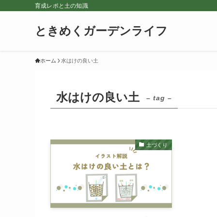
育成レポと土の知識
ときめくガーデンライフ
ホーム
水はけの良い土
水はけの良い土
– tag –
土づくり