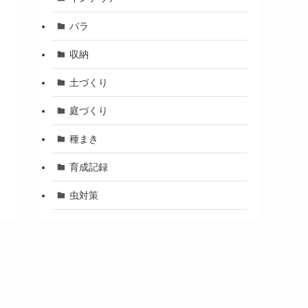
バラ
収納
土づくり
庭づくり
種まき
育成記録
虫対策