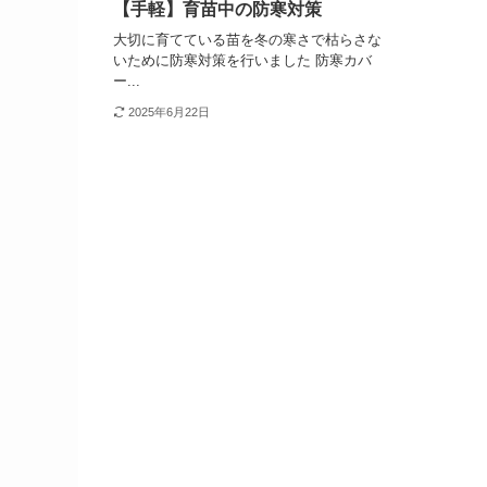
【手軽】育苗中の防寒対策
大切に育てている苗を冬の寒さで枯らさな
いために防寒対策を行いました 防寒カバ
ー...
2025年6月22日