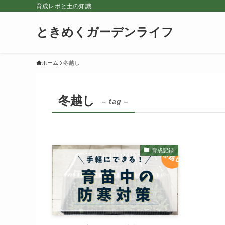
育成レポと土の知識
ときめくガーデンライフ
ホーム
冬越し
冬越し
– tag –
育成記録