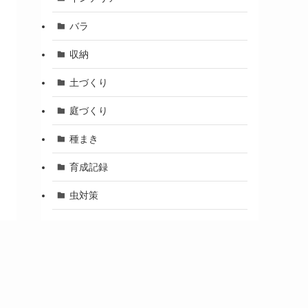
バラ
収納
土づくり
庭づくり
種まき
育成記録
虫対策