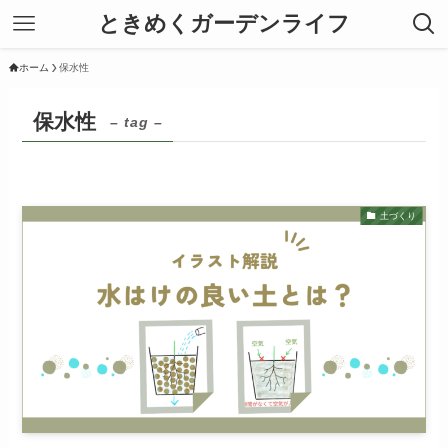
ときめくガーデンライフ
ホーム
保水性
保水性
– tag –
土づくり